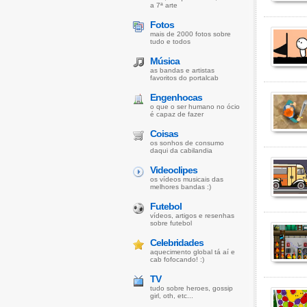
a 7ª arte
Fotos
mais de 2000 fotos sobre
tudo e todos
Música
as bandas e artistas
favoritos do portalcab
Engenhocas
o que o ser humano no ócio
é capaz de fazer
Coisas
os sonhos de consumo
daqui da cabilandia
Videoclipes
os vídeos musicais das
melhores bandas :)
Futebol
vídeos, artigos e resenhas
sobre futebol
Celebridades
aquecimento global tá aí e
cab fofocando! :)
TV
tudo sobre heroes, gossip
girl, oth, etc...