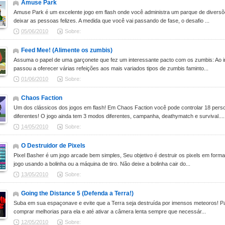
Amuse Park
Amuse Park é um excelente jogo em flash onde você administra um parque de diversõ
deixar as pessoas felizes. A medida que você vai passando de fase, o desafio ...
05/06/2010
Sobre:
Feed Mee! (Alimente os zumbis)
Assuma o papel de uma garçonete que fez um interessante pacto com os zumbis: Ao i
passou a oferecer várias refeições aos mais variados tipos de zumbis faminto...
01/06/2010
Sobre:
Chaos Faction
Um dos clássicos dos jogos em flash! Em Chaos Faction você pode controlar 18 per
diferentes! O jogo ainda tem 3 modos diferentes, campanha, deathymatch e survival....
14/05/2010
Sobre:
O Destruidor de Pixels
Pixel Basher é um jogo arcade bem simples, Seu objetivo é destruir os pixels em form
jogo usando a bolinha ou a máquina de tiro. Não deixe a bolinha cair do...
13/05/2010
Sobre:
Going the Distance 5 (Defenda a Terra!)
Suba em sua espaçonave e evite que a Terra seja destruída por imensos meteoros! Pa
comprar melhorias para ela e até ativar a câmera lenta sempre que necessár...
12/05/2010
Sobre: