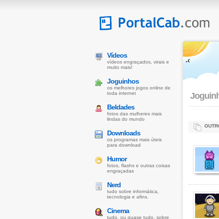
Vídeos
vídeos engraçados, virais e
muito mais!
Joguinhos
os melhores jogos online de
toda internet
Joguin
Beldades
fotos das mulheres mais
lindas do mundo
OUTR
Downloads
os programas mais úteis
para download
Humor
fotos, flashs e outras coisas
engraçadas
Nerd
tudo sobre informática,
tecnologia e afins.
Cinema
tudo, ou quase tudo, sobre