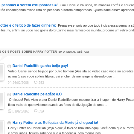
e pessoas a serem estuporadas =/:
Gui, Daniel e Paulinha, de maneira cortês e educa
tão encabeçando minha lista de pessoas a serem estuporadas. Quem sabe assim aprendem q
tter e o feitiço de fazer dinheiro:
Prepare-se, pois ao que tudo indica essa semana só v
 sites, tv, enfim, se você não gosta do bruxinho mais famoso do mundo, procure um retiro ond
 OS 5 POSTS SOBRE
HARRY POTTER
(EM ORDEM ALFABÉTICA)
Daniel Radcliffe ganha beijo gay!
Vídeo: Daniel sendo beijado por outro homem (Assista ao vídeo caso você só acredi
acima (caso você só leia títulos, vai encher de mensagens dizendo que ...
26/02/2008
253
Daniel Radcliffe peladão! o.Ó
Oh louco! Pelo visto o ator Daniel Radcliffe quer mesmo tirar a imagem de Harry Pott
ficou mais do que evidente quando as fotos de divulgação de uma ...
01/02/2007
394
Harry Potter e as Relíquias da Morte já chegou! \o/
Harry Potter no PortalCab (Veja o que já falei do bruxinho aqui) Você acha que o Por
e amiguinhas, fiquem sabendo que a tendência, pelo menos nos...