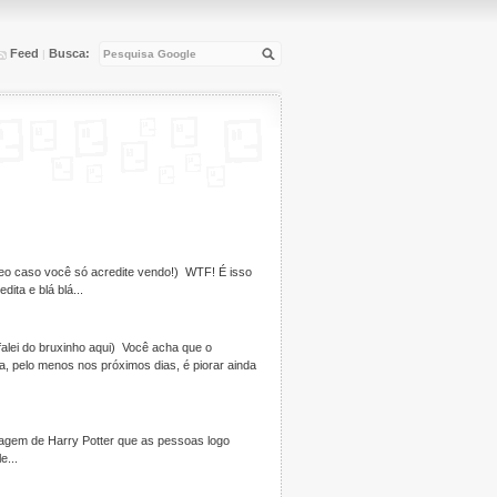
Feed
Busca:
|
deo caso você só acredite vendo!) WTF! É isso
ita e blá blá...
 falei do bruxinho aqui) Você acha que o
, pelo menos nos próximos dias, é piorar ainda
imagem de Harry Potter que as pessoas logo
e...