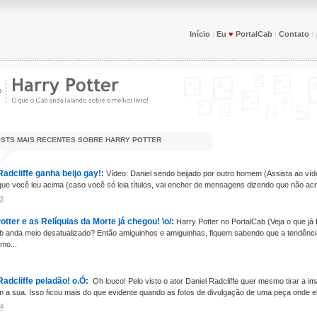
Início
Eu
♥
PortalCab
Contato
|
|
|
STS MAIS RECENTES SOBRE
HARRY POTTER
Radcliffe ganha beijo gay!:
Vídeo: Daniel sendo beijado por outro homem (Assista ao ví
e você leu acima (caso você só leia títulos, vai encher de mensagens dizendo que não acred
3
otter e as Relíquias da Morte já chegou! \o/:
Harry Potter no PortalCab (Veja o que já
b anda meio desatualizado? Então amiguinhos e amiguinhas, fiquem sabendo que a tendência
mo...
Radcliffe peladão! o.Ó:
Oh louco! Pelo visto o ator Daniel Radcliffe quer mesmo tirar a 
m a sua. Isso ficou mais do que evidente quando as fotos de divulgação de uma peça onde el
4