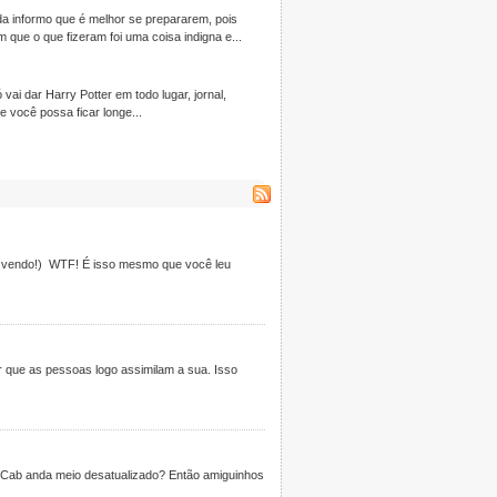
da informo que é melhor se prepararem, pois
ue o que fizeram foi uma coisa indigna e...
ai dar Harry Potter em todo lugar, jornal,
e você possa ficar longe...
te vendo!) WTF! É isso mesmo que você leu
er que as pessoas logo assimilam a sua. Isso
talCab anda meio desatualizado? Então amiguinhos