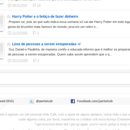
09/11/2007
16
Harry Potter e o feitiço de fazer dinheiro
Prepare-se, pois ao que tudo indica essa semana só vai dar Harry Potter em todo lugar, 
gosta do bruxinho mais famoso do mundo, procure um retiro o...
21/11/2005
3
Lista de pessoas a serem estuporadas =/
Gui, Daniel e Paulinha, de maneira cortês e educada informo que é melhor se prepara
de pessoas a serem estuporadas. Quem sabe assim aprendem que o q...
02/12/2005
2
com
é apenas um site pessoal onde
Cab
, com a ajuda de alguns
amigos
, reúne tudo o que 
copie alguma coisa, por favor, mantenha os créditos sob essa licença
Creativ
"I get knocked down but I get up again, you're never going to keep