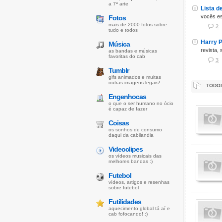
a 7ª arte
Lista d
vocês es
Fotos
mais de 2000 fotos sobre
2
tudo e todos
Harry Po
Música
revista,
as bandas e músicas
favoritas do cab
3
Tumblr
gifs animados e muitas
outras imagens legais!
TODOS
Engenhocas
o que o ser humano no ócio
é capaz de fazer
Coisas
os sonhos de consumo
daqui da cabilandia
Videoclipes
os vídeos musicais das
melhores bandas :)
Futebol
vídeos, artigos e resenhas
sobre futebol
Futilidades
aquecimento global tá aí e
cab fofocando! :)