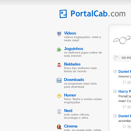
Vídeos
vídeos engraçados, virais e
muito mais!
Joguinhos
os melhores jogos online de
toda internet
OS PO
Beldades
fotos das mulheres mais
lindas do mundo
Daniel 
mesmo qu
Downloads
25
os programas mais úteis
para download
Harry P
Humor
PortalCa
fotos, flashs e outras coisas
mais! Co
engraçadas
16
Nerd
tudo sobre ciência,
Daniel 
tecnologia e afins.
assimila
Cinema
39
tudo, ou quase tudo, sobre